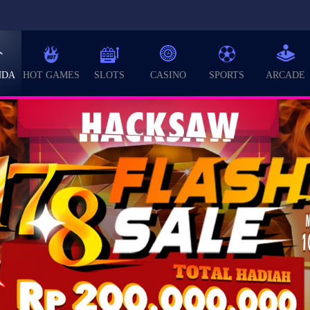
NDA
HOT GAMES
SLOTS
CASINO
SPORTS
ARCADE