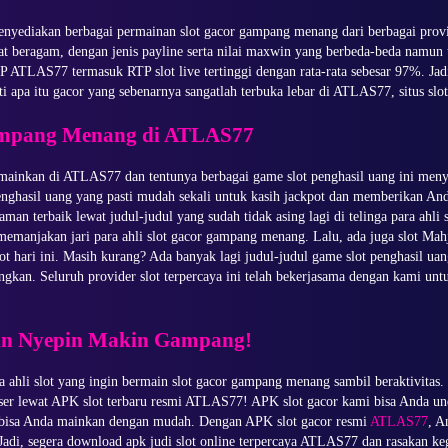
nyediakan berbagai permainan slot gacor gampang menang dari berbagai provid
ngat beragam, dengan jenis payline serta nilai maxwin yang berbeda-beda namu
 ATLAS77 termasuk RTP slot live tertinggi dengan rata-rata sebesar 97%. Jad
apa itu gacor yang sebenarnya sangatlah terbuka lebar di ATLAS77, situs slot 
Gampang Menang di ATLAS77
ainkan di ATLAS77 dan tentunya berbagai game slot penghasil uang ini menyi
enghasil uang yang pasti mudah sekali untuk kasih jackpot dan memberikan Anda
terbaik lewat judul-judul yang sudah tidak asing lagi di telinga para ahli s
uk memanjakan jari para ahli slot gacor gampang menang. Lalu, ada juga slot
ot hari ini. Masih kurang? Ada banyak lagi judul-judul game slot penghasil u
gkan. Seluruh provider slot terpercaya ini telah bekerjasama dengan kami u
kin Nyepin Makin Gampang!
ara ahli slot yang ingin bermain slot gacor gampang menang sambil beraktivitas.
ser lewat APK slot terbaru resmi ATLAS77! APK slot gacor kami bisa Anda un
g bisa Anda mainkan dengan mudah. Dengan APK slot gacor resmi
ATLAS77
, A
. Jadi, segera download apk judi slot online terpercaya ATLAS77 dan rasakan 