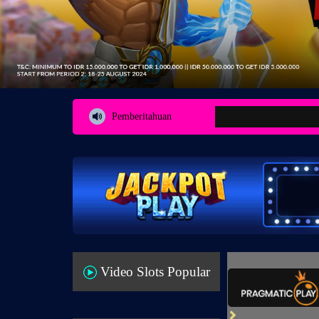
Pemberitahuan
Video Slots Popular