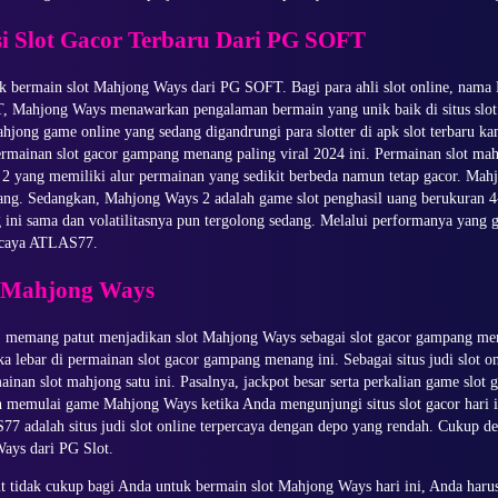
i Slot Gacor Terbaru Dari PG SOFT
 bermain slot Mahjong Ways dari PG SOFT. Bagi para ahli slot online, nama 
, Mahjong Ways menawarkan pengalaman bermain yang unik baik di situs slot
hjong game online yang sedang digandrungi para slotter di apk slot terbaru ka
rmainan slot gacor gampang menang paling viral 2024 ini. Permainan slot mahj
2 yang memiliki alur permainan yang sedikit berbeda namun tetap gacor. Mah
ng. Sedangkan, Mahjong Ways 2 adalah game slot penghasil uang berukuran 4
ni sama dan volatilitasnya pun tergolong sedang. Melalui performanya yang ga
percaya ATLAS77.
 Mahjong Ways
 memang patut menjadikan slot Mahjong Ways sebagai slot gacor gampang menan
a lebar di permainan slot gacor gampang menang ini. Sebagai situs judi slot
inan slot mahjong satu ini. Pasalnya, jackpot besar serta perkalian game slot
dan memulai game Mahjong Ways ketika Anda mengunjungi situs slot gacor hari 
7 adalah situs judi slot online terpercaya dengan depo yang rendah. Cukup d
Ways dari PG Slot.
t tidak cukup bagi Anda untuk bermain slot Mahjong Ways hari ini, Anda haru