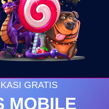
KASI GRATIS
S MOBILE