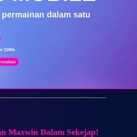
i permainan dalam satu
K
hir 10Mb
nstalasi
an Maxwin Dalam Sekejap!